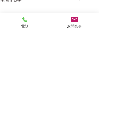
電話
お問合せ
有限会
社
西村看板製作所
京都府京都市の
〒601-8364 京都府京都市南区吉
祥院石原南町52-3
​フリーダイヤル：0120-11-0301
少し前に京都の医院様の
先週末に京都の
©2022 有限会
社
西村看板製作所. All Rights Reserved.