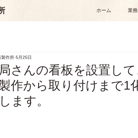
所
ホーム
業務
板製作所
5月25日
局さんの看板を設置して
製作から取り付けまで1
します。