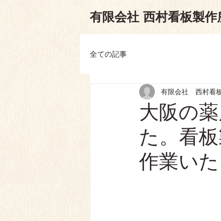
有限会
社
西村看板製作
全ての記事
有限会社 西村看
大阪の薬
た。看板
作業いた