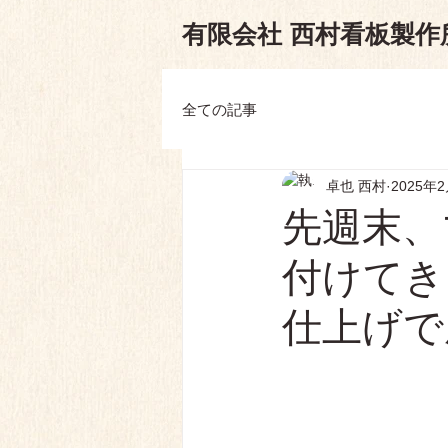
有限会
社
西村看板製作
全ての記事
卓也 西村
2025年
先週末、
付けてき
仕上げで