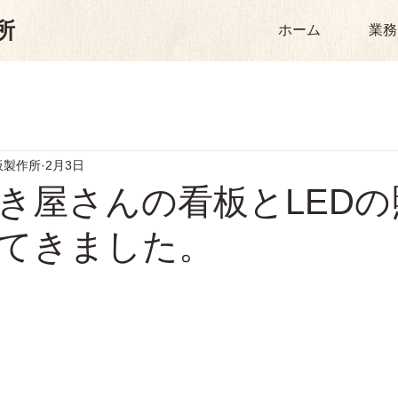
所
ホーム
業務
板製作所
2月3日
き屋さんの看板とLEDの
てきました。