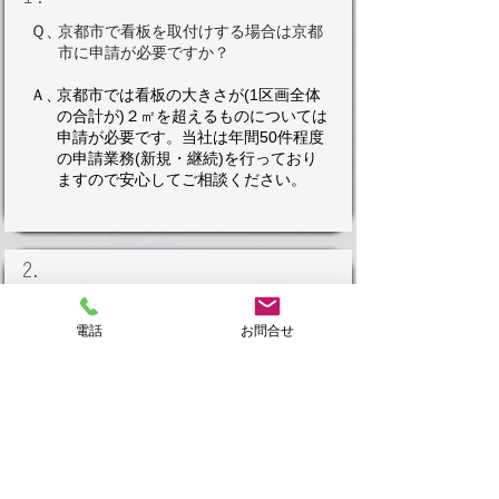
Ｑ、
京都市で看板を取付けする場合は京都
市に申請が必要ですか？
Ａ、
京都市では看板の大きさが(1区画全体
の合計が)２㎡を超えるものについては
申請が必要です。当社は年間50件程度
の申請業務(新規・継続)を行っており
ますので安心してご相談ください。
2.
Ｑ、
京都市には景観条例がありますが、ど
のような看板(大きさや色等)が取付で
電話
お問合せ
きますか？
Ａ、
当社は景観条例に沿った提案をたくさ
ん手掛けております。住所を教えてい
ただければそこに合った形で看板のご
提案をさせていただきます。