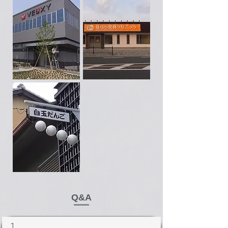
Q&A
１.