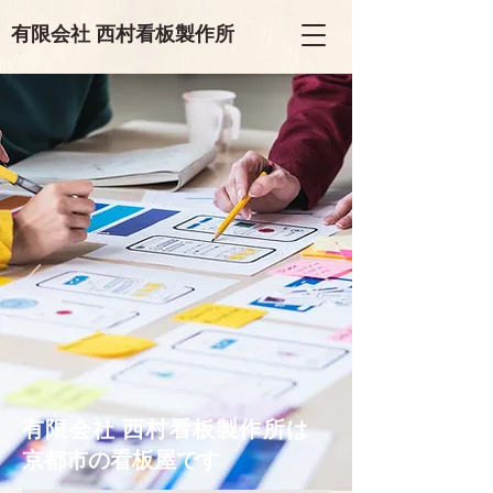
有限会
社
西村看板製作所
有限会
社
西村看板製作所は
京都市の看板屋です